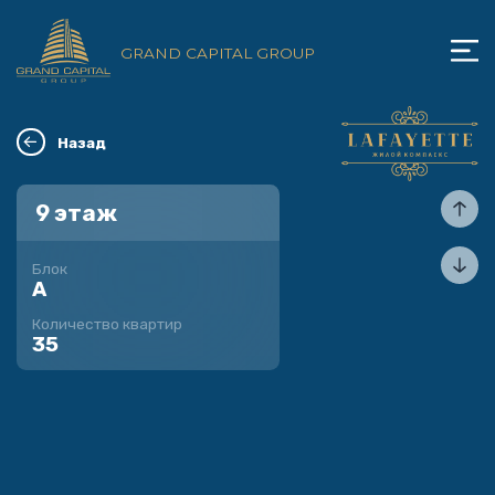
GRAND CAPITAL GROUP
Назад
9
этаж
Блок
A
Количество квартир
35