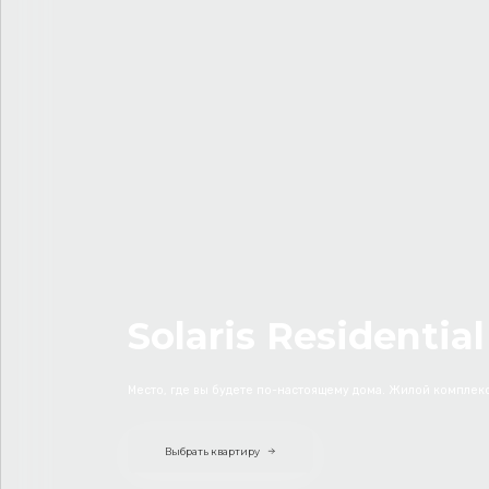
Solaris Residential
Место, где вы будете по-настоящему дома. Жилой комплек
Выбрать квартиру