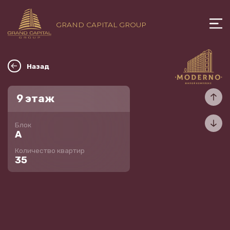
GRAND CAPITAL GROUP
Назад
9
этаж
Блок
A
Количество квартир
35