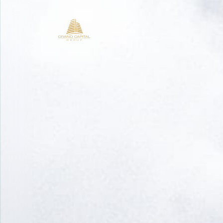
Динамично
развивающаяся
девелоперская компания