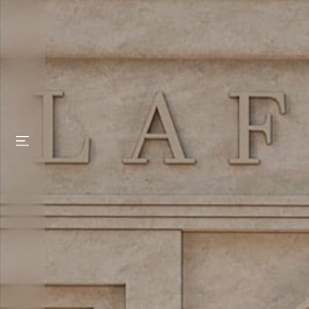
Главная
О
компании
Наши
проекты
GrandCity
Mustaqillik Avenue
Sergeli Avenue
Residence
Lafayette
Palazzo
Solaris Residential
Moderno
Новости
Контакты