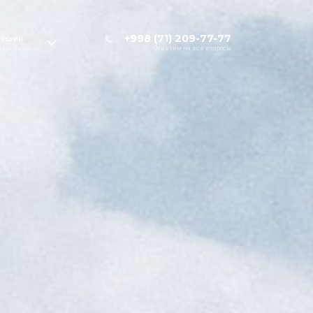
+998 (71) 209-77-77
усский
енить язык
Ответим на все вопросы